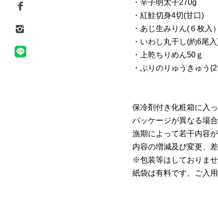
・辛子明太子270g
・紅鮭切身4切(甘口)
・あじ生みりん(６枚入
・いわし丸干し(約6尾入
・上乾ちりめん50ｇ
・ぶりのりゅうきゅう(2
保冷剤付き化粧箱に入っ
パッケージが異なる場合
漁期によって若干内容が
内容の増減及び変更、差
※包装等はしておりませ
紙袋は有料です。ご入用