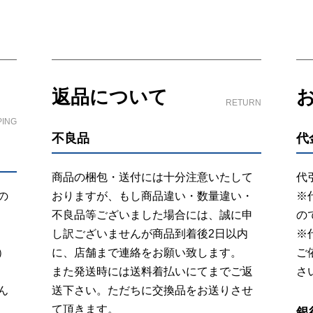
返品について
RETURN
PING
不良品
代
商品の梱包・送付には十分注意いたして
代
の
おりますが、もし商品違い・数量違い・
※
不良品等ございました場合には、誠に申
の
し訳ございませんが商品到着後2日以内
※
）
に、店舗まで連絡をお願い致します。
ご
また発送時には送料着払いにてまでご返
さ
ん
送下さい。ただちに交換品をお送りさせ
て頂きます。
銀