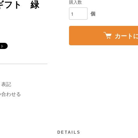
購入数
ギフト 緑
個
カート
く表記
い合わせる
DETAILS