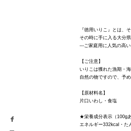
『徳用いりこ』とは、そ
その時に手に入る大分県
---ご家庭用に人気の高
【ご注意】
いりこは獲れた漁期・海
自然の物ですので、予め
【原材料名】
片口いわし・食塩
★栄養成分表示（100g
エネルギー332kcal・た