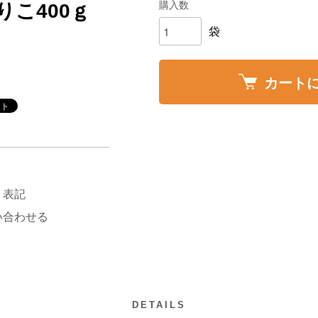
購入数
りこ400ｇ
袋
カート
く表記
い合わせる
DETAILS