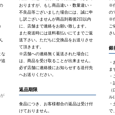
の
おりますが、もし商品違い・数量違い・
※
不良品等ございました場合には、誠に申
の
し訳ございませんが商品到着後2日以内
※
）
に、店舗まで連絡をお願い致します。
ご
また発送時には送料着払いにてまでご返
さ
ん
送下さい。ただちに交換品をお送りさせ
て頂きます。
銀
とな
※店舗への連絡無く返送された場合に
が追
は、商品を受け取ることが出来ません。
・
必ず店舗に連絡後にお知らせする送付先
ま
へお送りください。
・
・
返品期限
（
料が
ル
食品につき、お客様都合の返品は受け付
・
けておりません。
で