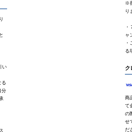
※
り
り
・
と
ャ
・
る
引い
ク
なる
口分
商
承
て
の
せ
だ
ス