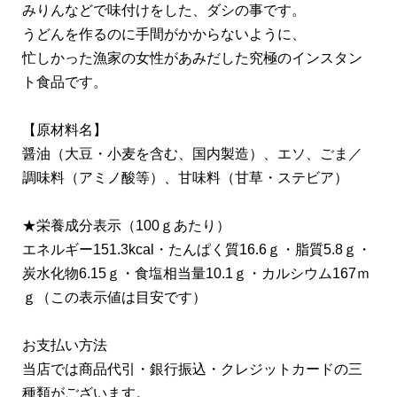
みりんなどで味付けをした、ダシの事です。
うどんを作るのに手間がかからないように、
忙しかった漁家の女性があみだした究極のインスタン
ト食品です。
【原材料名】
醤油（大豆・小麦を含む、国内製造）、エソ、ごま／
調味料（アミノ酸等）、甘味料（甘草・ステビア）
★栄養成分表示（100ｇあたり）
エネルギー151.3kcal・たんぱく質16.6ｇ・脂質5.8ｇ・
炭水化物6.15ｇ・食塩相当量10.1ｇ・カルシウム167ｍ
ｇ（この表示値は目安です）
お支払い方法
当店では商品代引・銀行振込・クレジットカードの三
種類がございます。