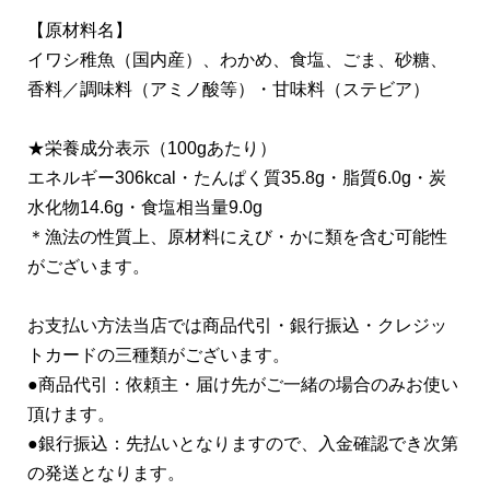
【原材料名】
イワシ稚魚（国内産）、わかめ、食塩、ごま、砂糖、
香料／調味料（アミノ酸等）・甘味料（ステビア）
★栄養成分表示（100gあたり）
エネルギー306kcal・たんぱく質35.8g・脂質6.0g・炭
水化物14.6g・食塩相当量9.0g
＊漁法の性質上、原材料にえび・かに類を含む可能性
がございます。
お支払い方法当店では商品代引・銀行振込・クレジッ
トカードの三種類がございます。
●商品代引：依頼主・届け先がご一緒の場合のみお使い
頂けます。
●銀行振込：先払いとなりますので、入金確認でき次第
の発送となります。