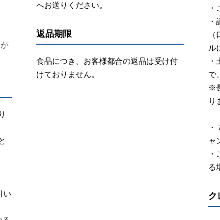
へお送りください。
・
・
返品期限
（
料が
ル
食品につき、お客様都合の返品は受け付
・
けておりません。
で
※
り
り
・
と
ャ
・
る
引い
ク