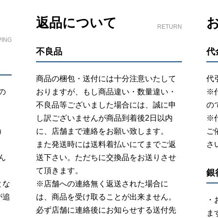
返品について
RETURN
PING
不良品
代
商品の梱包・送付には十分注意いたして
代
の
おりますが、もし商品違い・数量違い・
※
不良品等ございました場合には、誠に申
の
し訳ございませんが商品到着後2日以内
※
）
に、店舗まで連絡をお願い致します。
ご
また発送時には送料着払いにてまでご返
さ
ん
送下さい。ただちに交換品をお送りさせ
て頂きます。
銀
とな
※店舗への連絡無く返送された場合に
が追
は、商品を受け取ることが出来ません。
・
必ず店舗に連絡後にお知らせする送付先
ま