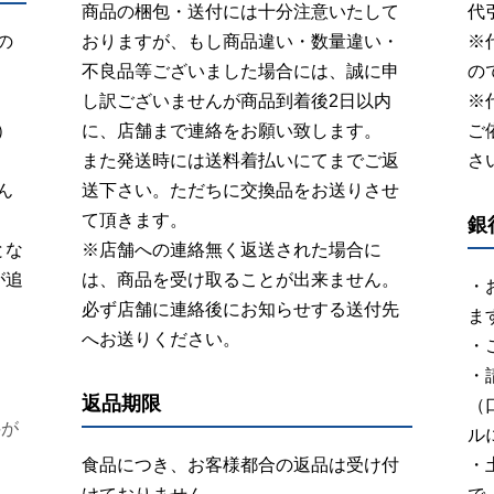
商品の梱包・送付には十分注意いたして
代
の
おりますが、もし商品違い・数量違い・
※
不良品等ございました場合には、誠に申
の
し訳ございませんが商品到着後2日以内
※
）
に、店舗まで連絡をお願い致します。
ご
また発送時には送料着払いにてまでご返
さ
ん
送下さい。ただちに交換品をお送りさせ
て頂きます。
銀
とな
※店舗への連絡無く返送された場合に
が追
は、商品を受け取ることが出来ません。
・
必ず店舗に連絡後にお知らせする送付先
ま
へお送りください。
・
・
返品期限
（
料が
ル
食品につき、お客様都合の返品は受け付
・