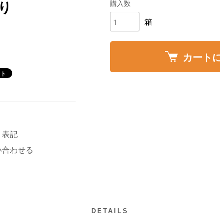
購入数
り
箱
カート
く表記
い合わせる
DETAILS