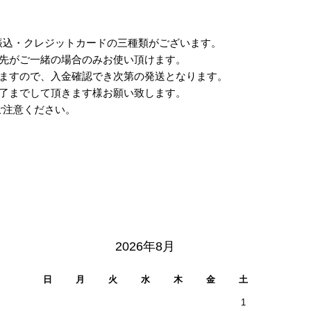
振込・クレジットカードの三種類がございます。
け先がご一緒の場合のみお使い頂けます。
りますので、入金確認でき次第の発送となります。
完了までして頂きます様お願い致します。
ご注意ください。
2026年8月
日
月
火
水
木
金
土
1